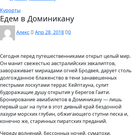
Курорты
Едем в Доминикану
Алекс
Апр 28, 2018
0
Сегодня перед путешественниками открыт целый мир.
Он манит свежестью австралийских эвкалиптов,
завораживает мириадами огней Бродвея, дарует столь
долгожданное блаженство в тени занавешенных
пестрыми лоскутами террас Кейптауна, сулит
будоражащие душу открытия у берегов Гаити.
Бронирование авиабилетов в Доминикану — лишь
первый шаг на пути в этот дивный край бездонной
лазури морских глубин, обжигающего ступни песка и,
конечно же, старинных пиратских преданий.
Череду волнений, бессонных ночей, суматохи,