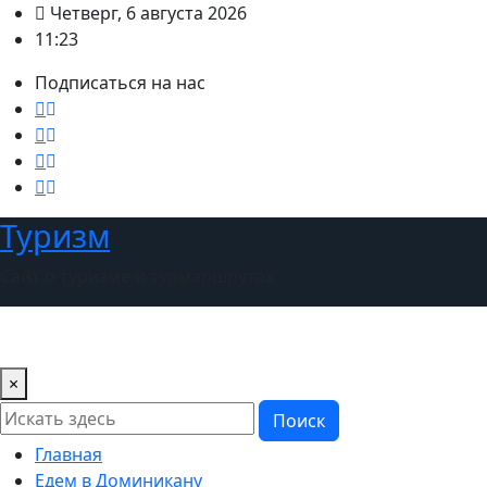
Перейти
Четверг, 6 августа 2026
к
11:23
содержимому
Подписаться на нас
Туризм
Сайт о туризме и турмаршрутах
×
Поиск
Главная
Едем в Доминикану