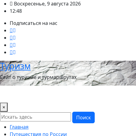
Перейти
Воскресенье, 9 августа 2026
к
12:48
содержимому
Подписаться на нас
Туризм
Сайт о туризме и турмаршрутах
×
Поиск
Главная
Путешествия по России