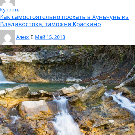
Курорты
Как самостоятельно поехать в Хуньчунь из
Владивостока, таможня Краскино
Алекс
Май 15, 2018