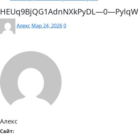
HEUq9BjQG1AdnNXkPyDL—0—PylqW
Алекс
Мар 24, 2026
0
Алекс
Сайт: