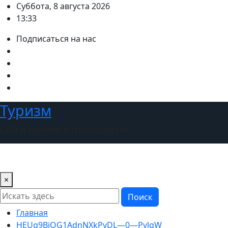
Перейти
Суббота, 8 августа 2026
к
13:33
содержимому
Подписаться на нас
Туризм
Сайт о туризме и турмаршрутах
×
Поиск
Главная
HEUq9BjQG1AdnNXkPyDL—0—PylqW