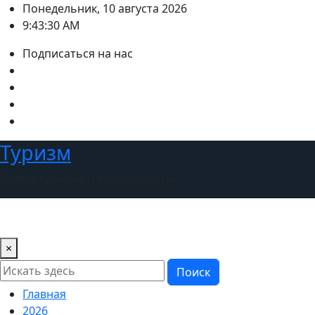
Перейти
Понедельник, 10 августа 2026
к
9:43:30 AM
содержимому
Подписаться на нас
Туризм
Сайт о туризме и турмаршрутах
×
Поиск
Главная
2026