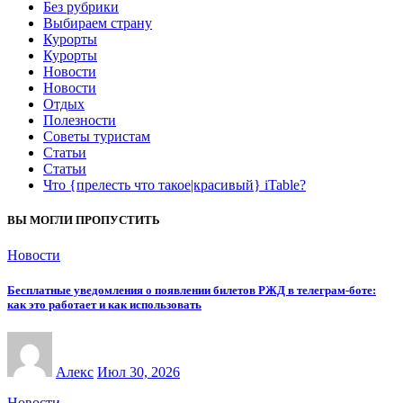
Без рубрики
Выбираем страну
Курорты
Курорты
Новости
Новости
Отдых
Полезности
Советы туристам
Статьи
Статьи
Что {прелесть что такое|красивый} iTable?
ВЫ МОГЛИ ПРОПУСТИТЬ
Новости
Бесплатные уведомления о появлении билетов РЖД в телеграм-боте:
как это работает и как использовать
Алекс
Июл 30, 2026
Новости