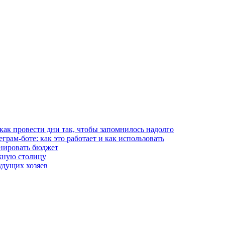
 как провести дни так, чтобы запомнилось надолго
рам-боте: как это работает и как использовать
анировать бюджет
жную столицу
удущих хозяев