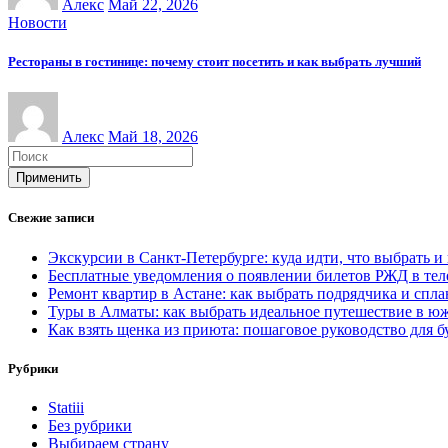
Алекс
Май 22, 2026
Новости
Рестораны в гостинице: почему стоит посетить и как выбрать лучший
Алекс
Май 18, 2026
Применить
Свежие записи
Экскурсии в Санкт-Петербурге: куда идти, что выбрать и
Бесплатные уведомления о появлении билетов РЖД в телег
Ремонт квартир в Астане: как выбрать подрядчика и спл
Туры в Алматы: как выбрать идеальное путешествие в ю
Как взять щенка из приюта: пошаговое руководство для б
Рубрики
Statiii
Без рубрики
Выбираем страну