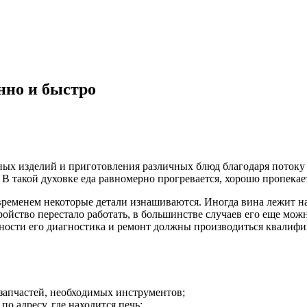
нно и быстро
х изделий и приготовления различных блюд благодаря потоку го
В такой духовке еда равномерно прогревается, хорошо пропекает
ременем некоторые детали изнашиваются. Иногда вина лежит на
ойство перестало работать, в большинстве случаев его еще можн
вности его диагностика и ремонт должны производиться квали
запчастей, необходимых инструментов;
о адресу, где находится печь;