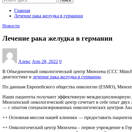
Поиск
Главная
Лечение рака желудка в германии
Новости
Лечение рака желудка в германии
Алекс
Апр 28, 2022
0
В Объединенный онкологический центр Мюнхена (CCC München
диагностике и
лечение рака желудка в германии
.
По данным Европейского общества онкологии (ESMO), Мюнхен
Наши пациенты получают эффективную междисциплинарную диа
Мюнхенский онкологический центр сочетает в себе опыт дву
— с опытом специализированных онкологических центров Ака
++ Основная миссия нашей клиники — предоставить пациента
++ Онкологический центр Мюнхена – первое учреждение в Ге