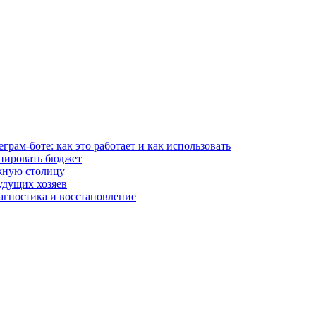
рам-боте: как это работает и как использовать
анировать бюджет
жную столицу
удущих хозяев
агностика и восстановление