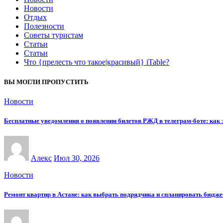
Новости
Отдых
Полезности
Советы туристам
Статьи
Статьи
Что {прелесть что такое|красивый} iTable?
ВЫ МОГЛИ ПРОПУСТИТЬ
Новости
Бесплатные уведомления о появлении билетов РЖД в телеграм-боте: как э
Алекс
Июл 30, 2026
Новости
Ремонт квартир в Астане: как выбрать подрядчика и спланировать бюдже