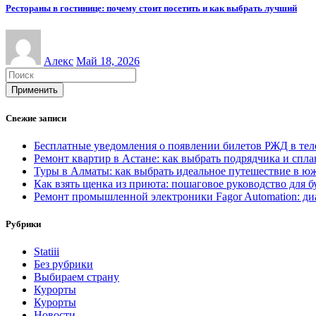
Рестораны в гостинице: почему стоит посетить и как выбрать лучший
Алекс
Май 18, 2026
Применить
Свежие записи
Бесплатные уведомления о появлении билетов РЖД в телег
Ремонт квартир в Астане: как выбрать подрядчика и спл
Туры в Алматы: как выбрать идеальное путешествие в ю
Как взять щенка из приюта: пошаговое руководство для б
Ремонт промышленной электроники Fagor Automation: ди
Рубрики
Statiii
Без рубрики
Выбираем страну
Курорты
Курорты
Новости