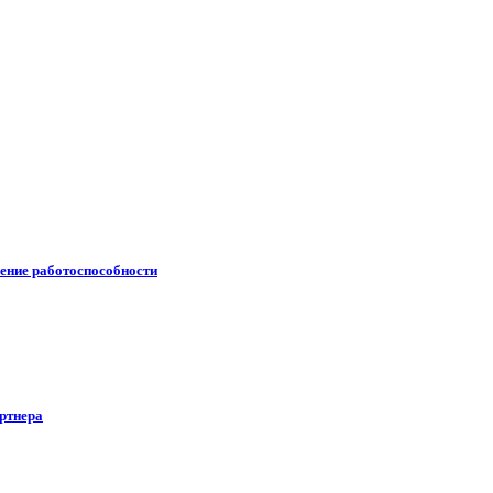
ление работоспособности
артнера