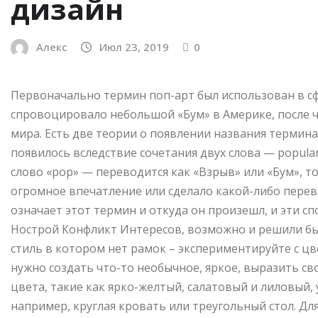
дизайн
Алекс
Июл 23, 2019
0
Первоначально термин поп-арт был использован в сфе
спровоцировало небольшой «Бум» в Америке, после че
мира. Есть две теории о появлении названия термина 
появилось вследствие сочетания двух слова — popular 
слово «pop» — переводится как «Взрыв» или «Бум», то
огромное впечатление или сделало какой-либо перево
означает этот термин и откуда он произешл, и эти сп
Нострой Конфликт Интересов, возможно и решили бы 
стиль в котором нет рамок – экспериментируйте с цв
нужно создать что-то необычное, яркое, выразить с
цвета, такие как ярко-желтый, салатовый и лиловы
например, круглая кровать или треугольный стол. Для