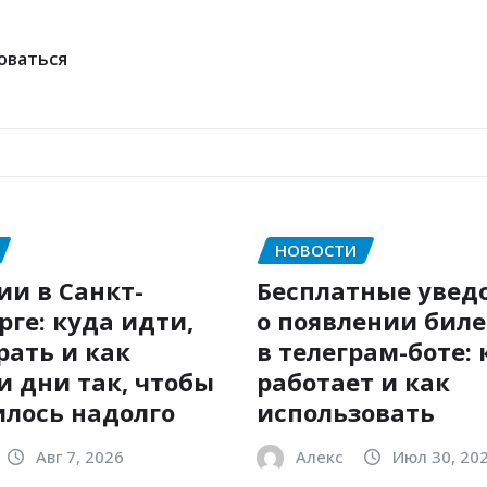
оваться
НОВОСТИ
ии в Санкт-
Бесплатные увед
рге: куда идти,
о появлении бил
рать и как
в телеграм-боте: 
и дни так, чтобы
работает и как
лось надолго
использовать
Авг 7, 2026
Алекс
Июл 30, 20