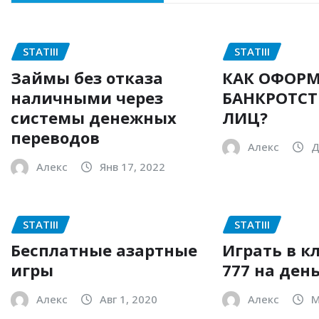
STATIII
STATIII
Займы без отказа
КАК ОФОРМ
наличными через
БАНКРОТСТ
системы денежных
ЛИЦ?
переводов
Алекс
Д
Алекс
Янв 17, 2022
STATIII
STATIII
Бесплатные азартные
Играть в к
игры
777 на ден
Алекс
Авг 1, 2020
Алекс
М