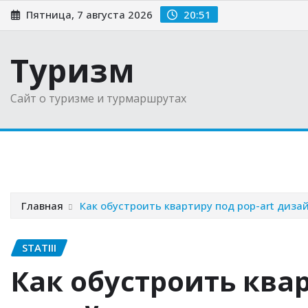
Перейти
Пятница, 7 августа 2026
20:51
к
содержимому
Туризм
Сайт о туризме и турмаршрутах
Главная
Новости
Советы туристам
Выбираем 
Главная
Как обустроить квартиру под pop-art диза
STATIII
Как обустроить квар