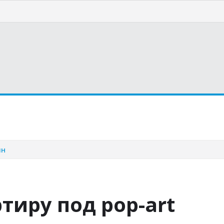
страну
Курорты
Статьи
йн
тиру под pop-art