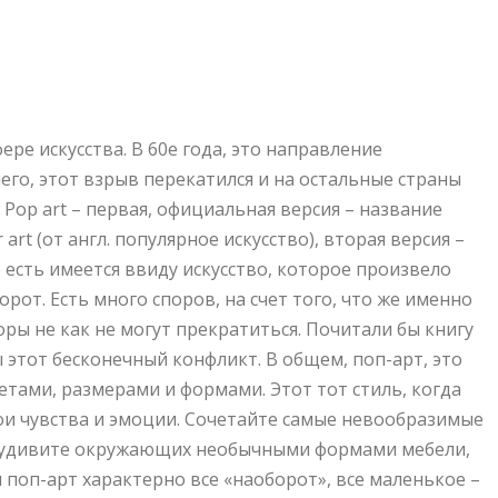
ре искусства. В 60е года, это направление
го, этот взрыв перекатился и на остальные страны
Pop art – первая, официальная версия – название
art (от англ. популярное искусство), вторая версия –
 есть имеется ввиду искусство, которое произвело
рот. Есть много споров, на счет того, что же именно
оры не как не могут прекратиться. Почитали бы книгу
этот бесконечный конфликт. В общем, поп-арт, это
етами, размерами и формами. Этот тот стиль, когда
вои чувства и эмоции. Сочетайте самые невообразимые
й, удивите окружающих необычными формами мебели,
 поп-арт характерно все «наоборот», все маленькое –