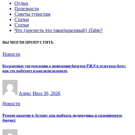
Отдых
Полезности
Советы туристам
Статьи
Статьи
Что {прелесть что такое|красивый} iTable?
ВЫ МОГЛИ ПРОПУСТИТЬ
Новости
Бесплатные уведомления о появлении билетов РЖД в телеграм-боте:
как это работает и как использовать
Алекс
Июл 30, 2026
Новости
Ремонт квартир в Астане: как выбрать подрядчика и спланировать
бюджет