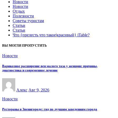
Новости
Новости
Отдых
Полезности
Советы туристам
Статьи
Статьи
Что {прелесть что такое|красивый} iTable?
ВЫ МОГЛИ ПРОПУСТИТЬ
Новости
Варикозное расширение вен малого таза у женщин: причины,
диагностика и современное лечение
Алекс
Авг 9, 2026
Новости
Рестораны в Звенигороде: гид по лучшим заведениям города