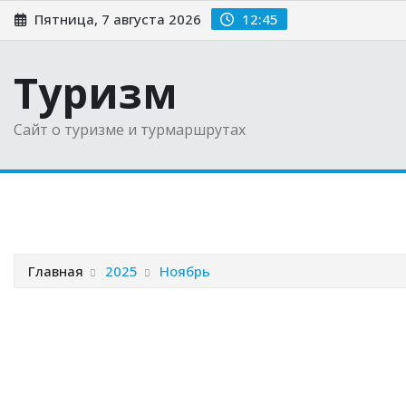
Перейти
Пятница, 7 августа 2026
12:45
к
содержимому
Туризм
Сайт о туризме и турмаршрутах
Главная
Новости
Советы туристам
Выбираем 
Главная
2025
Ноябрь