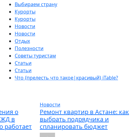
Выбираем страну
Курорты
Курорты
Новости
Новости
Отдых
Полезности
Советы туристам
Статьи
Статьи
Что {прелесть что такое|красивый} iTable?
Новости
ения о
Ремонт квартир в Астане: как
РЖД в
выбрать подрядчика и
то работает
спланировать бюджет