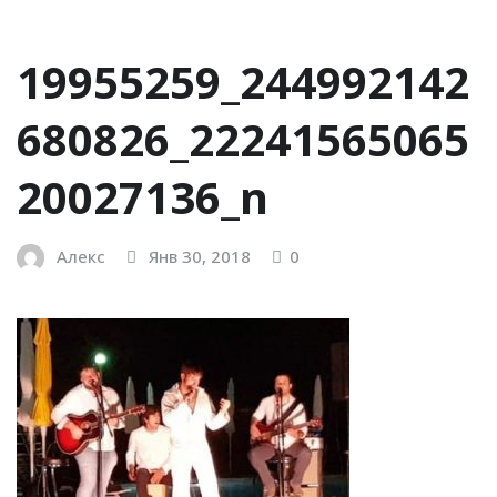
19955259_244992142
680826_22241565065
20027136_n
Алекс
Янв 30, 2018
0