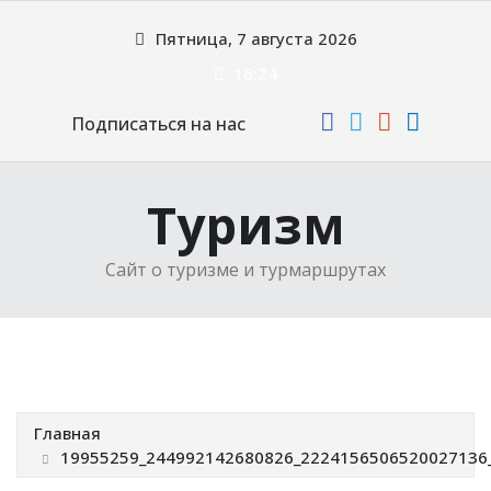
Перейти
Пятница, 7 августа 2026
к
содержимому
16:24
Подписаться на нас
Туризм
Сайт о туризме и турмаршрутах
Главная
19955259_244992142680826_2224156506520027136