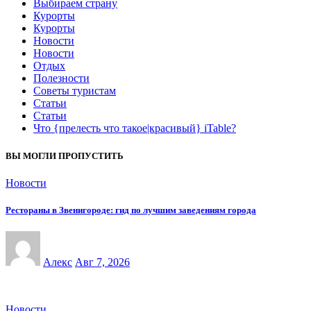
Выбираем страну
Курорты
Курорты
Новости
Новости
Отдых
Полезности
Советы туристам
Статьи
Статьи
Что {прелесть что такое|красивый} iTable?
ВЫ МОГЛИ ПРОПУСТИТЬ
Новости
Рестораны в Звенигороде: гид по лучшим заведениям города
Алекс
Авг 7, 2026
Новости