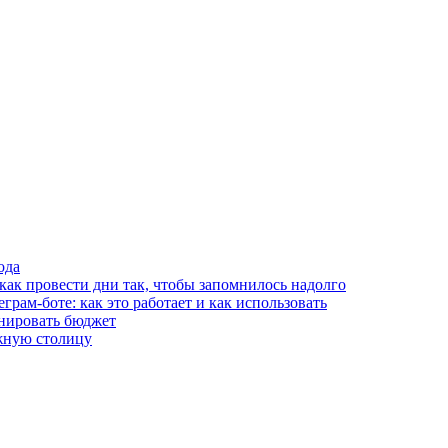
ода
 как провести дни так, чтобы запомнилось надолго
рам-боте: как это работает и как использовать
анировать бюджет
жную столицу