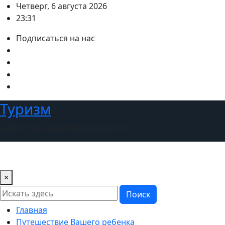
Перейти
Четверг, 6 августа 2026
к
23:31
содержимому
Подписаться на нас
Туризм
Сайт о туризме и турмаршрутах
×
Поиск
Главная
Путешествие Вашего ребенка