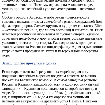
содержится большое количество полезных биологически
активных веществ. Поэтому, отдыхая на Азовском море,
можно пройти лечебный курс псаммотерапии – песочных
ванн.
Особая гордость Азовского побережья – действующие
грязевые вулканы и озера с лечебной грязью, содержащей йод,
бром, сероводород. Самым крупным курортом считается Ейск
– жемчужина региона, где много гостиниц и санаториев. Ейск
известен российским любителям парусного спорта. Удачное
сочетание неглубокого моря и розы ветров создало идеальные
условия для этого вида спорта. Ежегодно здесь проводится
этап чемпионата России по виндсерфингу. А для отдыхающих
устраиваются прогулки на яхтах и катерах вдоль побережья
моря.
Запад: долгие прогулки в дюнах
Если жаркое лето на берегу южных морей не для вас, а
подышать целебным морским воздухом хочется, то можно
поехать на Балтийское взморье. В самом западном регионе
России, в Калининградской области, находится уникальный
заповедник – Куршская коса, аналогов которой нет нигде в
мире. Эта полоска суши длиной 98 км (российская часть – 48
км) и шириной от 800 м до 4 км образована мощными
песчаными выбросами из древнего устья Немана. Никакой