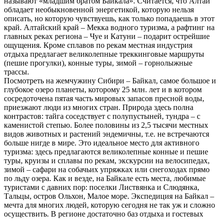
называют «младшим братом Байкала». Считается, что Алтай
обладает необыкновенной энергетикой, которую нельзя
описать, но которую чувствуешь, как только попадаешь в этот
край. Алтайский край – Мекка водного туризма, а рафтинг на
главных реках региона – Чуе и Катуни – подарит острейшие
ощущения. Кроме сплавов по рекам местная индустрия
отдыха предлагает великолепные треккинговые маршруты
(пешие прогулки), конные туры, зимой – горнолыжные
трассы.
Посмотреть на жемчужину Сибири – Байкал, самое большое и
глубокое озеро планеты, которому 25 млн. лет и в котором
сосредоточена пятая часть мировых запасов пресной воды,
приезжают люди из многих стран. Природа здесь полна
контрастов: тайга соседствует с полупустыней, тундра – с
каменистой степью. Более половины из 2,5 тысячи местных
видов животных и растений эндемичны, т.е. не встречаются
больше нигде в мире. Это идеальное место для активного
туризма: здесь предлагаются великолепные конные и пешие
туры, круизы и сплавы по рекам, экскурсии на велосипедах,
зимой – сафари на собачьих упряжках или снегоходах прямо
по льду озера. Как и везде, на Байкале есть места, любимые
туристами с давних пор: поселки Листвянка и Слюдянка,
Тальцы, остров Ольхон, Малое море. Экспедиция на Байкал –
мечта для многих людей, которую сегодня не так уж и сложно
осуществить. В регионе достаточно баз отдыха и гостевых