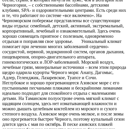
Черногории, – с собственными бассейнами, детскими
клубами, SPA- и оздоровительными центрами. Есть среди них
и те, что работают по системе «все включено». На
Черноморском побережье представлены все существующие
виды отдыха: семейный, детский, активный, экстремальный,
корпоративный, лечебный и ознакомительный. Здесь очень
хорошо совмещать приятное с полезным, одновременно
отдыхая и поправляя свое здоровье. Уникальный климат
помогает при лечении многих заболеваний сердечно-
сосудистой, нервной, эндокринной систем, органов дыхания,
пищеварения, опорно-двигательного аппарата,
гинекологических и ЛОР-заболеваний. Морской воздух,
лечебные грязи, минеральные источники – всем этим природа
щедро одарила курорты Черного моря: Анапу, Дагомыс,
Адлер, Геленджик, Лазаревское, Туапсе и Сочи.
Неглубокое и хорошо прогревающееся Азовское море с его
пустынными песчаными пляжами и бескрайними лиманами
идеально подходит для спокойного отдыха с маленькими
детьми. На Таманском полуострове очень мягкий климат с
щадящим солнцем, здесь нет изматывающей влажности и
можно дышать целебным коктейлем из морского и сухого
степного воздуха. Азовское море очень мелкое, и после зимы
оно прогревается быстрее Черного, поэтому купальный сезон
длится здесь с мая по октябрь. В песке азовских пляжей