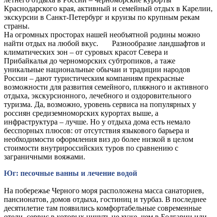
Краснодарского края, активный и семейный отдых в Карелии,
экскурсии в Санкт-Петербург и круизы по крупным рекам
страны.
На огромных просторах нашей необъятной родины можно
найти отдых на любой вкус. Разнообразие ландшафтов и
климатических зон – от суровых красот Севера и
Прибайкалья до черноморских субтропиков, а таже
уникальные национальные обычаи и традиции народов
России – дают туристическим компаниям прекрасные
возможности для развития семейного, пляжного и активного
отдыха, экскурсионного, лечебного и оздоровительного
туризма. Да, возможно, уровень сервиса на популярных у
россиян средиземноморских курортах выше, а
инфраструктура – лучше. Но у отдыха дома есть немало
бесспорных плюсов: от отсутствия языкового барьера и
необходимости оформления виз до более низкой в целом
стоимости внутрироссийских туров по сравнению с
заграничными вояжами.
Юг: песочные ванны и лечение водой
На побережье Черного моря расположена масса санаториев,
пансионатов, домов отдыха, гостиниц и турбаз. В последнее
десятилетие там появились комфортабельные современные
отели, сервис в которых ничуть не хуже, чем в Болгарии или