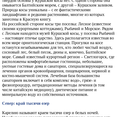
твердой основы у Куршской косы нет. С одной стороны она
омывается Балтийским морем, с другой – Куршским заливом.
Природа косы уникальна – с ее фантастическими
ландшафтами и редкими растениями, многие из которых
занесены в Красную книгу.
На российской стороне косы три поселка: Лесное (известное
своими курортными коттеджами), Рыбачий и Морское. Рядом
с Лесным находится музей Куршской косы, у поселка Рыбачий
– настоящее птичье царство. Здесь располагается известная во
всем мире орнитологическая станция. Прогулки на косе
останутся незабываемыми для тех, кто любит чистый воздух,
сосновый лес, белый песок, дюны и, конечно, Балтийское
море. Самый известный курортный регион – Светлогорск, где
расположены комфортабельные гостиницы, небольшие,
уютные гостевые дома и санатории, специализирующиеся на
лечении органов кровообращения, пищеварения, нервной и
костно-мышечной систем. Лечебная база большинства
санаториев включает в себя комплекс водо-, грязе- и
физиопроцедур, нетрадиционные методы лечения (в том
числе китайскую медицину), диетическое питание и
минеральную воду из собственных источников.
Север: край тысячи озер
Карелию называют краем тысячи озер и белых ночей.