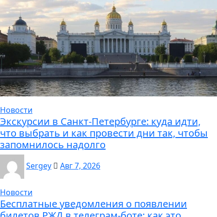
Новости
Экскурсии в Санкт-Петербурге: куда идти,
что выбрать и как провести дни так, чтобы
запомнилось надолго
Sergey
Авг 7, 2026
Новости
Бесплатные уведомления о появлении
билетов РЖД в телеграм-боте: как это