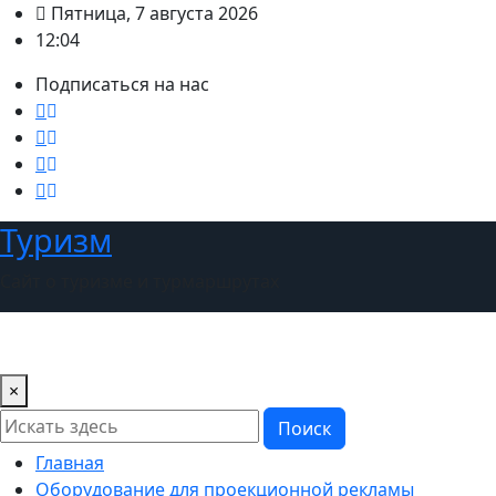
Перейти
Пятница, 7 августа 2026
к
12:04
содержимому
Подписаться на нас
Туризм
Сайт о туризме и турмаршрутах
×
Поиск
Главная
Оборудование для проекционной рекламы