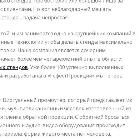
ько стендов, промостолик или большой пища за
с клиентами. Но вот неблагодарный мешать
стенда – задача непростая!
стой, и им занимается одна из крупнейших компаний в
енные технологии чтобы делать стенды максимально
ставки. Наша компания является дочерним
начает более чем четырехлетний опыт в области
ых стендов
. Уже более 100 успешно выполненных
были разработаны в «ГефестПроекции» мы теперь
ет Виртуальный промоутер, который представляет из
ии, мультипликационный человек изготовленный из
я пленка обратной проекции. С обратной бросаться
ионного и аудио-видео оборудования происходит
териала. форма живого места нет человека,