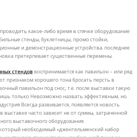
о проводить какое-либо время в спячке оборудование
бильные стенды, буклетницы, промо стойки,
ионные и демонстрационные устройства. последнее
ановка претерпевает существенные перемены.
чных стендов
воспринимается как павильон – или ряд
ают признаком хорошего тона бросать персть в
вочный павильон под снос, т.е. после выставки такую
лишь только Невозможно назвать эффективным, но
дустрия Всегда развивается, появляется новость
в выставке часто зависит не от суммы, затраченной
нного выставочного оборудования.
некоторый необходимый «джентельменский набор