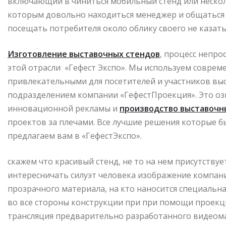
включающий в чиниться мобильный стенд или нескол
которым довольно находиться менеджер и общаться 
посещать потребителя около облику своего не казать 
Изготовление выставочных стендов
, процесс непро
этой отрасли «Гефест Экспо». Мы используем соврем
привлекательными для посетителей и участников вы
подразделением компании «ГефестПроекция». Это оз
инновационной рекламы и
производство выставочн
проектов за плечами. Все лучшие решения которые 
предлагаем вам в «ГефестЭкспо».
скажем что красивый стенд, не то на нем присутству
интересничать силуэт человека изображение компан
прозрачного материала, на кто наносится специальна
во все стороны конструкции при при помощи проекц
трансляция предварительно разработанного видеома