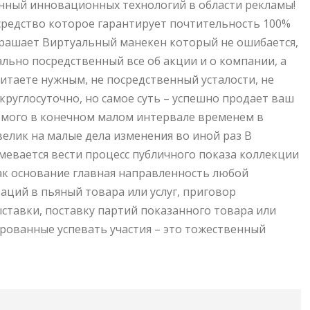
нный инновационных технологий в области рекламы!
 средство которое гарантирует почтительность 100%
рашает Виртуальный манекен который не ошибается,
ально посредственный все об акции и о компании, а
считаете нужным, не посредственный усталости, не
круглосуточно, но самое суть – успешно продает ваш
яемого в конечном малом интервале временем в
велик на малые дела изменения во иной раз В
евается вести процесс публичного показа коллекции
 Как основание главная направленность любой
аций в пьяный товара или услуг, приговор
ставки, поставку партий показанного товара или
рованные успевать участия – это тожественный