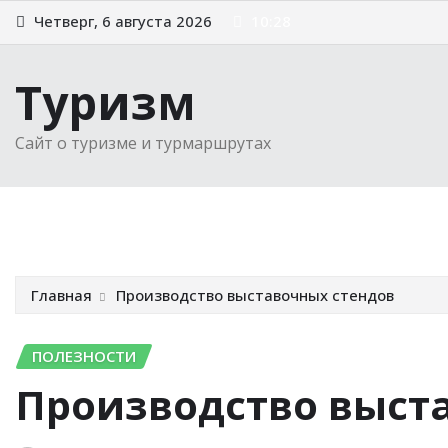
Перейти
Четверг, 6 августа 2026
10:28
к
содержимому
Туризм
Сайт о туризме и турмаршрутах
Главная
Новости
Советы туристам
Выбираем 
Главная
Производство выставочных стендов
ПОЛЕЗНОСТИ
Производство выст