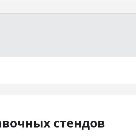
страну
Курорты
Статьи
авочных стендов