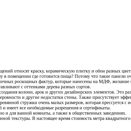
ений относят краску, керамическую плитку и обои разных цвето
у в помещении где готовится пища? Потому что такие панели о
зличных роскошных фактур, которые нанесены на МДФ, желание 
тавливают с оттенками дерева разных сортов.
 создания колонн, арок и других дизайнерских элементов. Это ра
ровности и другие недостатки стены. Также присутствует эффек
еревянной стружки очень малых размеров, которая прессуется с 
 и имеет все необходимые разрешения и сертификаты.
но и для ванной комнаты, а также в общественных заведениях.
ной текстуры. В настоящее время стоимость метра квадратного с