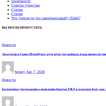
Полезности
Советы туристам
Статьи
Статьи
Что {прелесть что такое|красивый} iTable?
ВЫ МОГЛИ ПРОПУСТИТЬ
Новости
Экскурсии в Санкт-Петербурге: куда идти, что выбрать и как провести дн
Sergey
Авг 7, 2026
Новости
Бесплатные уведомления о появлении билетов РЖД в телеграм-боте: как э