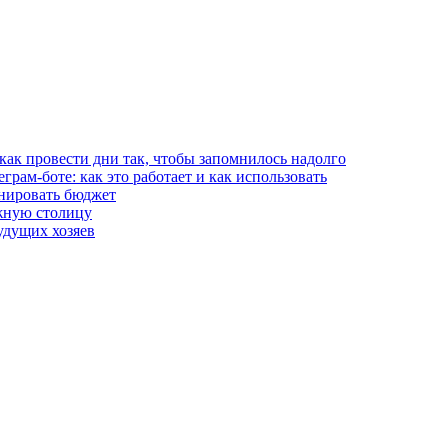
 как провести дни так, чтобы запомнилось надолго
рам-боте: как это работает и как использовать
анировать бюджет
жную столицу
удущих хозяев