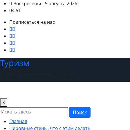
Перейти
Воскресенье, 9 августа 2026
к
04:51
содержимому
Подписаться на нас
Туризм
Сайт о туризме и турмаршрутах
×
Поиск
Главная
Неровные стены, что с этим делать