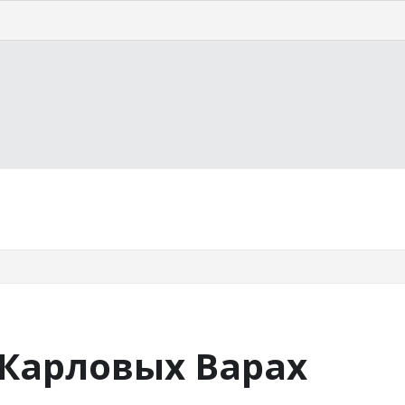
страну
Курорты
Статьи
 Карловых Варах