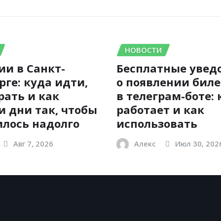
НОВОСТИ
ии в Санкт-
Бесплатные увед
рге: куда идти,
о появлении бил
рать и как
в телеграм-боте: 
и дни так, чтобы
работает и как
лось надолго
использовать
Авг 7, 2026
Алекс
Июл 30, 202