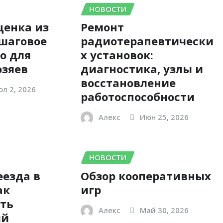
НОВОСТИ
щенка из
Ремонт
шаговое
радиотерапевтически
о для
х установок:
озяев
диагностика, узлы и
восстановление
л 2, 2026
работоспособности
Алекс
Июн 25, 2026
НОВОСТИ
еезда в
Обзор кооперативных
ак
игр
ать
Алекс
Май 30, 2026
ый