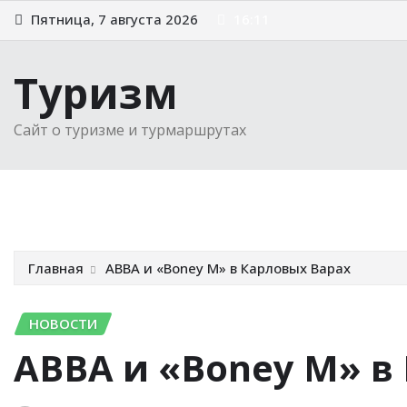
Перейти
Пятница, 7 августа 2026
16:11
к
содержимому
Туризм
Сайт о туризме и турмаршрутах
Главная
Новости
Советы туристам
Выбираем 
Главная
ABBA и «Boney M» в Карловых Варах
НОВОСТИ
ABBA и «Boney M» в