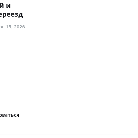
й и
ереезд
н 15, 2026
оваться