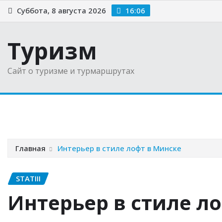
Перейти
Суббота, 8 августа 2026
16:06
к
содержимому
Туризм
Сайт о туризме и турмаршрутах
Главная
Новости
Советы туристам
Выбираем 
Главная
Интерьер в стиле лофт в Минске
STATIII
Интерьер в стиле л