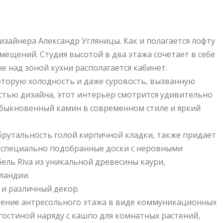
зайнера Александр Угляницы. Как и полагается лофту
ещений. Студия высотой в два этажа сочетает в себе
е над зоной кухни располагается кабинет.
оторую холодность и даже суровость, вызванную
стью дизайна, этот интерьер смотрится удивительно
обыкновенный камин в современном стиле и яркий
 брутальность голой кирпичной кладки, также придает
 специально подобранные доски с неровными
ель Riva из уникальной древесины каури,
ландии.
 и различный декор.
дение антресольного этажа в виде коммуникационных
 гостиной наряду с кашпо для комнатных растений,