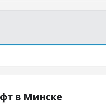
страну
Курорты
Статьи
офт в Минске