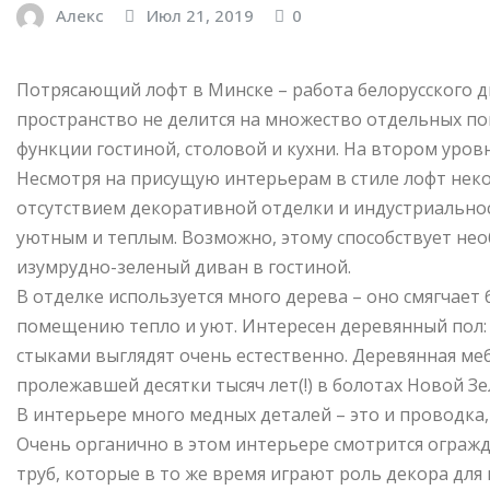
Алекс
Июл 21, 2019
0
Потрясающий лофт в Минске – работа белорусского ди
пространство не делится на множество отдельных пом
функции гостиной, столовой и кухни. На втором уровн
Несмотря на присущую интерьерам в стиле лофт нек
отсутствием декоративной отделки и индустриально
уютным и теплым. Возможно, этому способствует не
изумрудно-зеленый диван в гостиной.
В отделке используется много дерева – оно смягчает
помещению тепло и уют. Интересен деревянный пол:
стыками выглядят очень естественно. Деревянная меб
пролежавшей десятки тысяч лет(!) в болотах Новой Зе
В интерьере много медных деталей – это и проводка,
Очень органично в этом интерьере смотрится ограж
труб, которые в то же время играют роль декора для