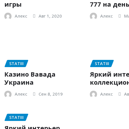
игры
777 на ден
Алекс
Авг 1, 2020
Алекс
Ма
STATIII
STATIII
Казино Вавада
Яркий инт
Украина
коллекцио
Алекс
Сен 8, 2019
Алекс
Ав
STATIII
Яркий интерьер