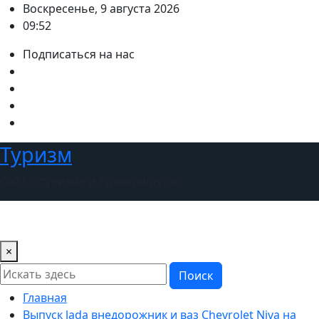
Перейти
Воскресенье, 9 августа 2026
к
09:52
содержимому
Подписаться на нас
Туризм
Сайт о туризме и турмаршрутах
×
Поиск
Главная
Выпуск lada внедорожник и ваз Chevrolet Niva на