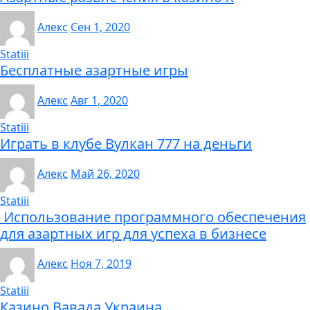
Алекс
Сен 1, 2020
Statiii
Бесплатные азартные игры
Алекс
Авг 1, 2020
Statiii
Играть в клубе Вулкан 777 на деньги
Алекс
Май 26, 2020
Statiii
Использование программного обеспечения
для азартных игр для успеха в бизнесе
Алекс
Ноя 7, 2019
Statiii
Казино Вавада Украина