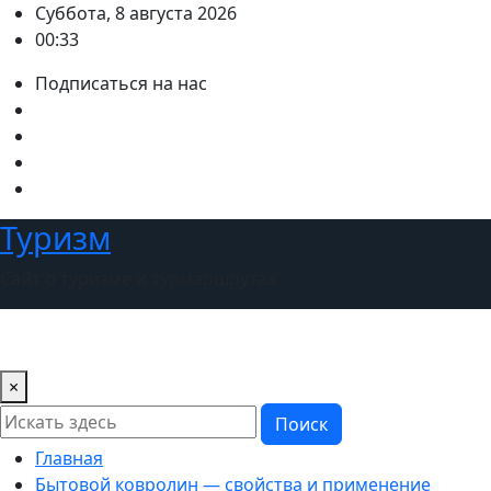
Перейти
Суббота, 8 августа 2026
к
00:33
содержимому
Подписаться на нас
Туризм
Сайт о туризме и турмаршрутах
×
Поиск
Главная
Бытовой ковролин — свойства и применение