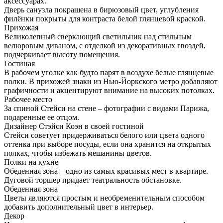
аксессуарах.
Дверь санузла покрашена в бирюзовый цвет, углубления
филёнки покрыты для контраста белой глянцевой краской.
Прихожая
Великолепный сверкающий светильник над стильным
велюровым диваном, с отделкой из декоративных гвоздей,
подчеркивает высоту помещения.
Гостиная
В рабочем уголке как будто парят в воздухе белые глянцевые
полки. В прихожей знаки из Нью-Йоркского метро добавляют
графичности и акцентируют внимание на высоких потолках.
Рабочее место
За спиной Стейси на стене – фотографии с видами Парижа,
подаренные ее отцом.
Дизайнер Стэйси Коэн в своей гостиной
Стейси советует придерживаться белого или цвета одного
оттенка при выборе посуды, если она хранится на открытых
полках, чтобы избежать мешанины цветов.
Полки на кухне
Обеденная зона – одно из самых красивых мест в квартире.
Дуговой торшер придает театральность обстановке.
Обеденная зона
Цветы являются простым и необременительным способом
добавить дополнительный цвет в интерьер.
Декор