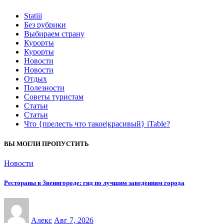
Statiii
Без рубрики
Выбираем страну
Курорты
Курорты
Новости
Новости
Отдых
Полезности
Советы туристам
Статьи
Статьи
Что {прелесть что такое|красивый} iTable?
ВЫ МОГЛИ ПРОПУСТИТЬ
Новости
Рестораны в Звенигороде: гид по лучшим заведениям города
Алекс
Авг 7, 2026