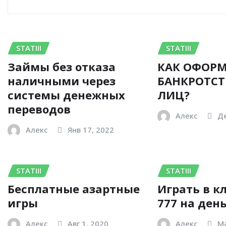
RELATED STORY
STATIII
STATIII
Займы без отказа
КАК ОФОРМ
наличными через
БАНКРОТСТ
системы денежных
ЛИЦ?
переводов
Алекс
Де
Алекс
Янв 17, 2022
STATIII
STATIII
Бесплатные азартные
Играть в к
игры
777 на ден
Алекс
Авг 1, 2020
Алекс
Ма