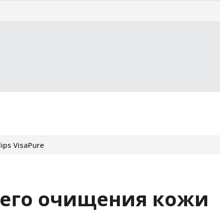
страну
Курорты
Статьи
ps VisaPure
его очищения кожи