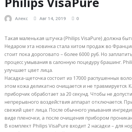
Philips VisaPure
Алекс
Авг 14, 2019
0
Такая маленькая штучка (Philips VisaPure) должна бы
Недаром эта новинка стала хитом продаж во Франции.
стоит пока дороговато – более 6000 руб. Но заплатит
процесс умывания в салонную поцедуру брашинг. Phili
улучшает цвет лица.
Насадка-щеточка состоит из 17000 распушенных воло
этом кожа деликатно очищается и не травмируется. К
приборчик обработает за 20 секунд. Чтобы не допуст
непрерывного воздействия аппарат отключается. Пр
свежий цвет лица. После обычного умывания ингреди
виде пленочки, а после очищения прибором проникаю
В комплект Philips VisaPure входит 2 насадки – для 