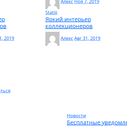
Алекс
Ноя 7, 2019
Statiii
ер
Яркий интерьер
ов
коллекционеров
1, 2019
Алекс
Авг 31, 2019
аться
Новости
Бесплатные уведомл