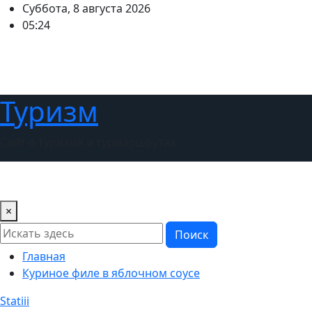
Перейти
Суббота, 8 августа 2026
к
05:24
содержимому
Туризм
Сайт о туризме и турмаршрутах
Главная
Новости
Советы туристам
Выбираем стра
×
Поиск
Главная
Куриное филе в яблочном соусе
Statiii