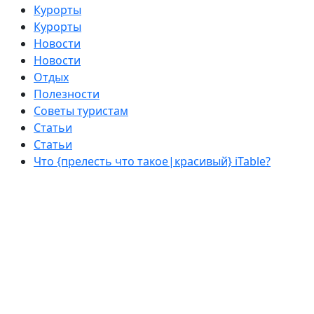
Курорты
Курорты
Новости
Новости
Отдых
Полезности
Советы туристам
Статьи
Статьи
Что {прелесть что такое|красивый} iTable?