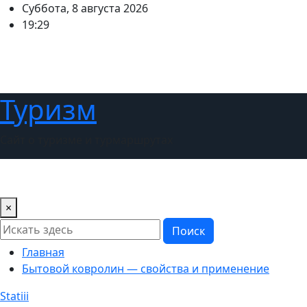
Перейти
Суббота, 8 августа 2026
к
19:29
содержимому
Туризм
Сайт о туризме и турмаршрутах
Главная
Новости
Советы туристам
Выбираем стра
×
Поиск
Главная
Бытовой ковролин — свойства и применение
Statiii