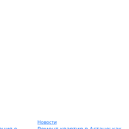
Новости
ения о
Ремонт квартир в Астане: как