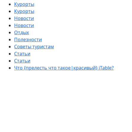
Курорты
Курорты
Новости
Новости
Отдых
Полезности
Советы туристам
Статьи
Статьи
Что {прелесть что такое|красивый} iTable?