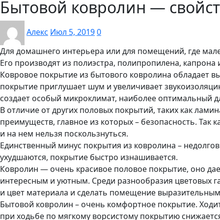
Бытовой ковролин — свойс
Алекс
Июл 5, 2019
0
Для домашнего интерьера или для помещений, где мал
Его производят из полиэстра, полипропилена, капрона 
Ковровое покрытие из бытового ковролина обладает в
покрытие приглушает шум и увеличивает звукоизоляци
создает особый микроклимат, наиболее оптимальный д
В отличие от других половых покрытий, таких как лами
преимуществ, главное из которых – безопасность. Так к
и на нем нельзя поскользнуться.
Единственный минус покрытия из ковролина – недолгов
ухудшаются, покрытие быстро изнашивается.
Ковролин — очень красивое половое покрытие, оно да
интересным и уютным. Среди разнообразия цветовых г
и цвет материала и сделать помещение выразительным
Бытовой ковролин – очень комфортное покрытие. Ходить
при ходьбе по мягкому ворсистому покрытию снижается