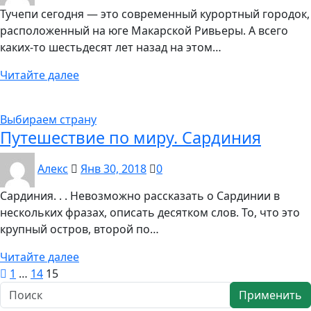
Тучепи сегодня — это современный курортный городок,
расположенный на юге Макарской Ривьеры. А всего
каких-то шестьдесят лет назад на этом…
Читайте далее
Выбираем страну
Путешествие по миру. Сардиния
Алекс
Янв 30, 2018
0
Сардиния. . . Невозможно рассказать о Сардинии в
нескольких фразах, описать десятком слов. То, что это
крупный остров, второй по…
Читайте далее
Пагинация
1
…
14
15
записей
Применить