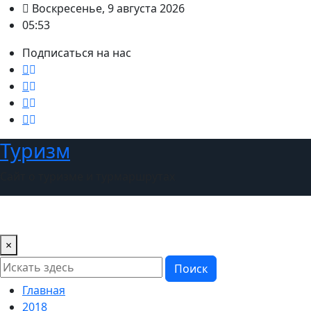
Перейти
Воскресенье, 9 августа 2026
к
05:53
содержимому
Подписаться на нас
Туризм
Сайт о туризме и турмаршрутах
×
Поиск
Главная
2018