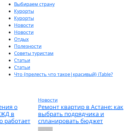
Выбираем страну
Курорты
Курорты
Новости
Новости
Отдых
Полезности
Советы туристам
Статьи
Статьи
Что {прелесть что такое|красивый} iTable?
Новости
ения о
Ремонт квартир в Астане: как
РЖД в
выбрать подрядчика и
то работает
спланировать бюджет