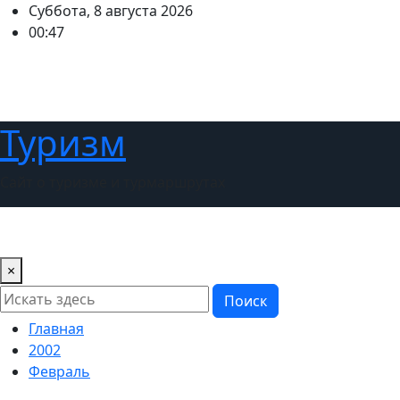
Перейти
Суббота, 8 августа 2026
к
00:47
содержимому
Туризм
Сайт о туризме и турмаршрутах
Главная
Новости
Советы туристам
Выбираем стра
×
Поиск
Главная
2002
Февраль