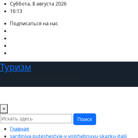
Перейти
Суббота, 8 августа 2026
к
16:13
содержимому
Подписаться на нас
Туризм
Сайт о туризме и турмаршрутах
×
Поиск
Главная
sardiniya-puteshestvie-v-volshebnuyu-skazku-italii