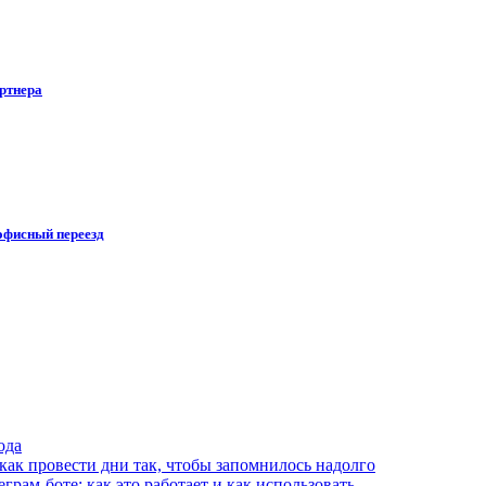
артнера
офисный переезд
ода
 как провести дни так, чтобы запомнилось надолго
рам-боте: как это работает и как использовать