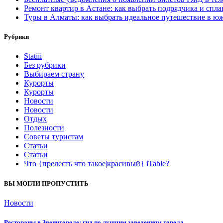
Ремонт квартир в Астане: как выбрать подрядчика и спл
Туры в Алматы: как выбрать идеальное путешествие в ю
Рубрики
Statiii
Без рубрики
Выбираем страну
Курорты
Курорты
Новости
Новости
Отдых
Полезности
Советы туристам
Статьи
Статьи
Что {прелесть что такое|красивый} iTable?
ВЫ МОГЛИ ПРОПУСТИТЬ
Новости
Рестораны в Звенигороде: гид по лучшим заведениям города