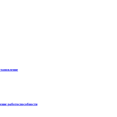
становление
ление работоспособности