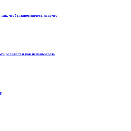
и так, чтобы запомнилось надолго
то работает и как использовать
т