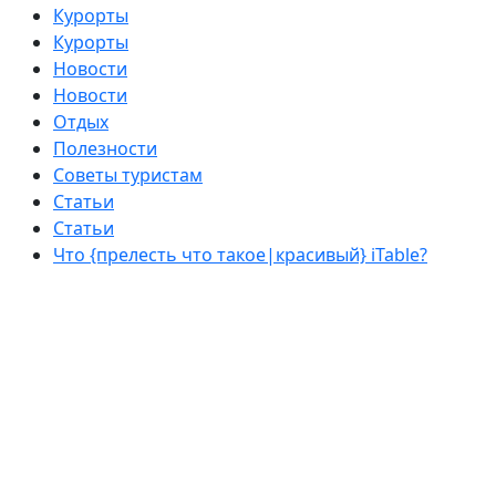
Курорты
Курорты
Новости
Новости
Отдых
Полезности
Советы туристам
Статьи
Статьи
Что {прелесть что такое|красивый} iTable?