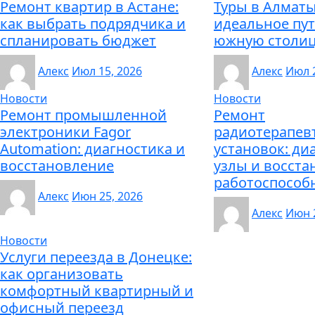
Ремонт квартир в Астане:
Туры в Алматы
как выбрать подрядчика и
идеальное пу
спланировать бюджет
южную столи
Алекс
Июл 15, 2026
Алекс
Июл 2
Новости
Новости
Ремонт промышленной
Ремонт
электроники Fagor
радиотерапев
Automation: диагностика и
установок: ди
восстановление
узлы и восст
работоспособ
Алекс
Июн 25, 2026
Алекс
Июн 
Новости
Услуги переезда в Донецке:
как организовать
комфортный квартирный и
офисный переезд