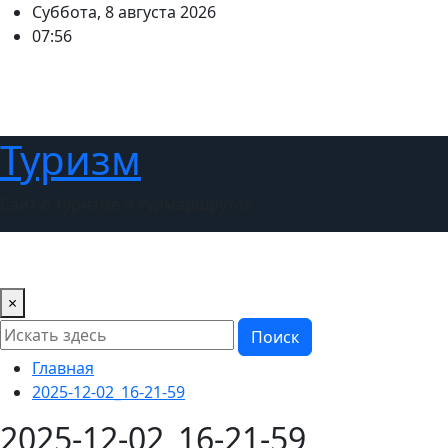
Перейти
Суббота, 8 августа 2026
к
07:56
содержимому
Туризм
Сайт о туризме и турмаршрутах
Главная
Новости
Советы туристам
Выбираем стра
×
Поиск
Главная
2025-12-02_16-21-59
2025-12-02_16-21-59