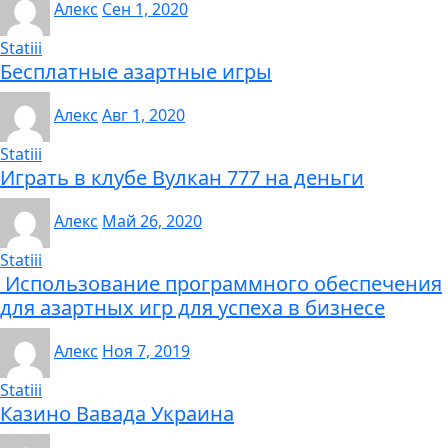
Алекс
Сен 1, 2020
Statiii
Бесплатные азартные игры
Алекс
Авг 1, 2020
Statiii
Играть в клубе Вулкан 777 на деньги
Алекс
Май 26, 2020
Statiii
Использование программного обеспечения
для азартных игр для успеха в бизнесе
Алекс
Ноя 7, 2019
Statiii
Казино Вавада Украина