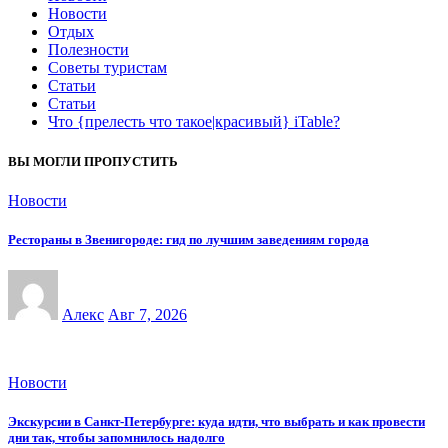
Новости
Отдых
Полезности
Советы туристам
Статьи
Статьи
Что {прелесть что такое|красивый} iTable?
ВЫ МОГЛИ ПРОПУСТИТЬ
Новости
Рестораны в Звенигороде: гид по лучшим заведениям города
Алекс
Авг 7, 2026
Новости
Экскурсии в Санкт-Петербурге: куда идти, что выбрать и как провести
дни так, чтобы запомнилось надолго