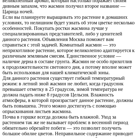
великолепный аромат, который настолько поражает своим
дивным запахом, что жасмин получил второе название —
Царица ночей.
Если вы планируете выращивать это растение в домашних
условиях, то нелишним будет узнать об этом цветке несколько
особенностей. Покупать ростки жасмина лучше у
специализированных представителей, либо у ценителей
данного растения. Объявления Москва поможет вам
справиться с этой задачей. Комнатный жасмин — это
неприхотливое растение, которое великолепно адаптируется к
различным земляным смесям. Единственное условие —
наличие дерна в составе грунта. Жасмин не особо прихотлив
к продолжительности светового дня, а потому вполне может
быть использован для нашей климатической зоны.
Для данного растения существует гибкий температурный
режим: в летний зной жасмин не любит, когда градусник
превышает отметку в 25 градусов, зимой температура не
должна падать ниже 8 градусов Цельсия. Влажность
атмосферы, в которой произрастает данное растение, должны
быть повышена. Этого можно достигнуть с помощью
опрыскивания листьев жасмина.
Почва в горшке всегда должна быть влажной. Уход за
растением так же не вызывает проблем: в весенний период
обязательно обрезайте побеги — это позволит получить
большое обилие цветов. Неправильное содержание приводит