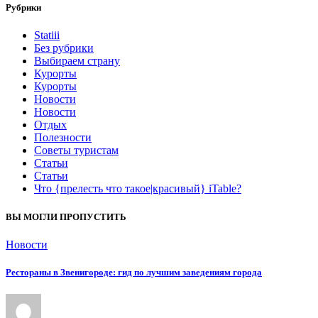
Рубрики
Statiii
Без рубрики
Выбираем страну
Курорты
Курорты
Новости
Новости
Отдых
Полезности
Советы туристам
Статьи
Статьи
Что {прелесть что такое|красивый} iTable?
ВЫ МОГЛИ ПРОПУСТИТЬ
Новости
Рестораны в Звенигороде: гид по лучшим заведениям города