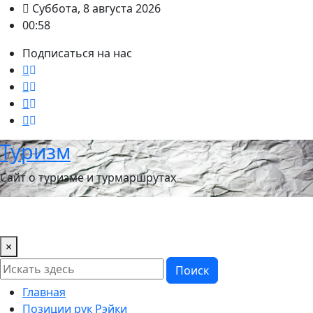
Перейти
Суббота, 8 августа 2026
к
00:58
содержимому
Подписаться на нас
Туризм
Сайт о туризме и турмаршрутах
×
Поиск
Главная
Позиции рук Рэйки