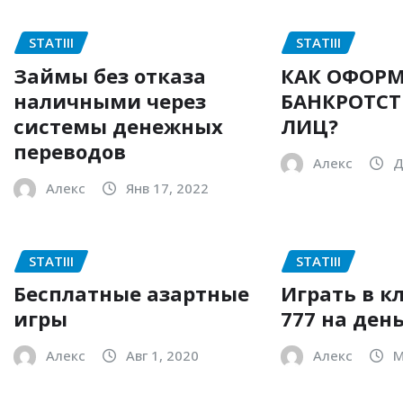
STATIII
STATIII
Займы без отказа
КАК ОФОРМ
наличными через
БАНКРОТСТ
системы денежных
ЛИЦ?
переводов
Алекс
Д
Алекс
Янв 17, 2022
STATIII
STATIII
Бесплатные азартные
Играть в к
игры
777 на ден
Алекс
Авг 1, 2020
Алекс
М