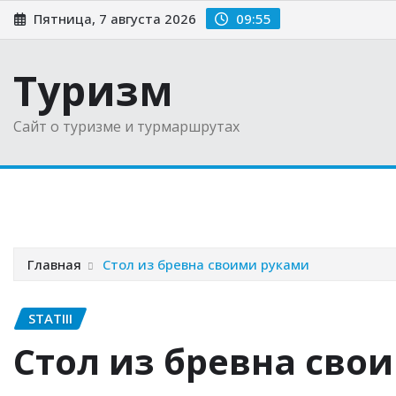
Перейти
Пятница, 7 августа 2026
09:55
к
содержимому
Туризм
Сайт о туризме и турмаршрутах
Главная
Новости
Советы туристам
Выбираем 
Главная
Стол из бревна своими руками
STATIII
Стол из бревна сво