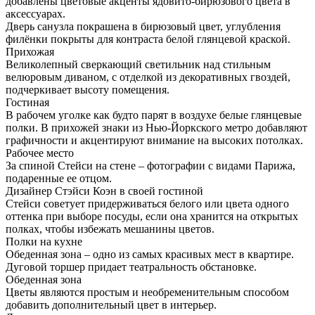
добавлены цветовые акценты ядовито-бирюзового цвета в
аксессуарах.
Дверь санузла покрашена в бирюзовый цвет, углубления
филёнки покрыты для контраста белой глянцевой краской.
Прихожая
Великолепный сверкающий светильник над стильным
велюровым диваном, с отделкой из декоративных гвоздей,
подчеркивает высоту помещения.
Гостиная
В рабочем уголке как будто парят в воздухе белые глянцевые
полки. В прихожей знаки из Нью-Йоркского метро добавляют
графичности и акцентируют внимание на высоких потолках.
Рабочее место
За спиной Стейси на стене – фотографии с видами Парижа,
подаренные ее отцом.
Дизайнер Стэйси Коэн в своей гостиной
Стейси советует придерживаться белого или цвета одного
оттенка при выборе посуды, если она хранится на открытых
полках, чтобы избежать мешанины цветов.
Полки на кухне
Обеденная зона – одно из самых красивых мест в квартире.
Дуговой торшер придает театральность обстановке.
Обеденная зона
Цветы являются простым и необременительным способом
добавить дополнительный цвет в интерьер.