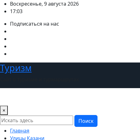
Перейти
Воскресенье, 9 августа 2026
к
17:03
содержимому
Подписаться на нас
Туризм
Сайт о туризме и турмаршрутах
×
Поиск
Главная
Улицы Казани