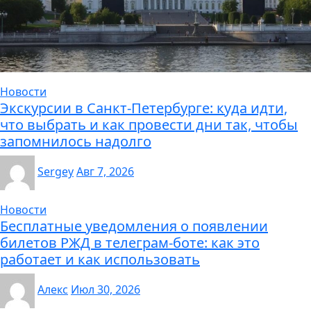
Новости
Экскурсии в Санкт-Петербурге: куда идти,
что выбрать и как провести дни так, чтобы
запомнилось надолго
Sergey
Авг 7, 2026
Новости
Бесплатные уведомления о появлении
билетов РЖД в телеграм-боте: как это
работает и как использовать
Алекс
Июл 30, 2026