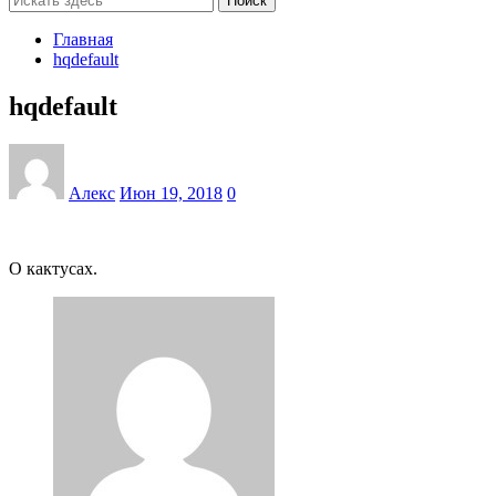
Поиск
Главная
hqdefault
hqdefault
Алекс
Июн 19, 2018
0
О кактусах.